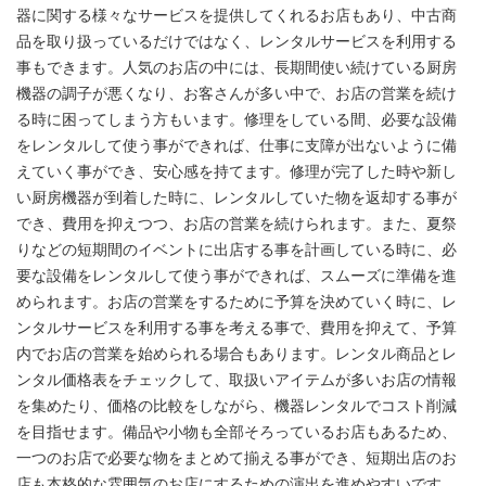
器に関する様々なサービスを提供してくれるお店もあり、中古商
品を取り扱っているだけではなく、レンタルサービスを利用する
事もできます。人気のお店の中には、長期間使い続けている厨房
機器の調子が悪くなり、お客さんが多い中で、お店の営業を続け
る時に困ってしまう方もいます。修理をしている間、必要な設備
をレンタルして使う事ができれば、仕事に支障が出ないように備
えていく事ができ、安心感を持てます。修理が完了した時や新し
い厨房機器が到着した時に、レンタルしていた物を返却する事が
でき、費用を抑えつつ、お店の営業を続けられます。また、夏祭
りなどの短期間のイベントに出店する事を計画している時に、必
要な設備をレンタルして使う事ができれば、スムーズに準備を進
められます。お店の営業をするために予算を決めていく時に、レ
ンタルサービスを利用する事を考える事で、費用を抑えて、予算
内でお店の営業を始められる場合もあります。レンタル商品とレ
ンタル価格表をチェックして、取扱いアイテムが多いお店の情報
を集めたり、価格の比較をしながら、機器レンタルでコスト削減
を目指せます。備品や小物も全部そろっているお店もあるため、
一つのお店で必要な物をまとめて揃える事ができ、短期出店のお
店も本格的な雰囲気のお店にするための演出を進めやすいです。