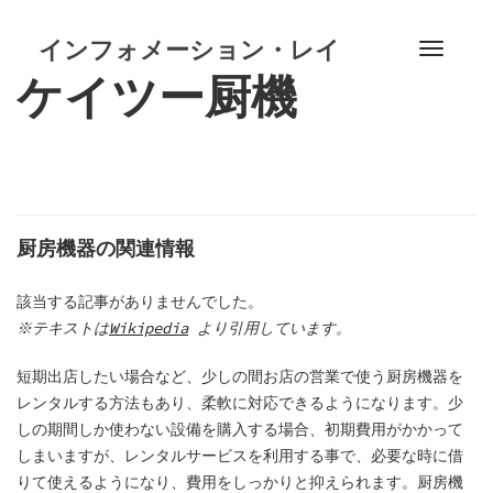
S
k
インフォメーション・レイ
T
i
ケイツー厨機
o
p
g
t
g
o
l
c
e
o
n
n
a
厨房機器の関連情報
t
v
e
i
該当する記事がありませんでした。
n
g
※テキストは
Wikipedia
より引用しています。
t
a
t
短期出店したい場合など、少しの間お店の営業で使う厨房機器を
i
レンタルする方法もあり、柔軟に対応できるようになります。少
o
しの期間しか使わない設備を購入する場合、初期費用がかかって
n
しまいますが、レンタルサービスを利用する事で、必要な時に借
りて使えるようになり、費用をしっかりと抑えられます。厨房機