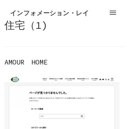
S
k
インフォメーション・レイ
T
i
o
住宅（1)
p
g
t
g
o
l
c
e
o
n
n
AMOUR HOME
a
t
v
e
i
n
g
t
a
t
i
o
n