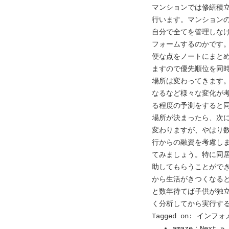
マンションでは修繕積
行います。マンション
自分で全てを管理しな
フォームするのかです
便な点をノートにまと
ますので優先順位を同
場所は変わってきます
なるなど様々な変化が
る程度の予測をすると
場所が決まったら、次
変わりますが、やはり
行からの融資を考慮し
てみましょう。特に同
助してもらうことがで
から生活がきつくなる
と数年待てば子供が独
く分析してから実行す
Tagged on:
インフォ
amaze：Next »