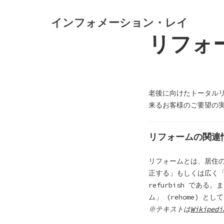
S
k
インフォメーション・レイ
i
リフォ
p
t
o
c
o
老後に向けたトータル
n
来るお客様のご要望の
t
e
リフォームの関連
n
t
リフォームとは、居住の
正する」もしくは広く「
refurbish で
ム」 (rehome) 
※テキストは
Wikipedi