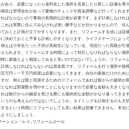
立があり、必要になったら老朽化した場所を見直したり新しい設備を導
の場合は管理会社があって建物のチェックや資金調整など行ってくれま
ければならないので事前の長期的な計画が必要です。まず計画しなけれ
。これは実際に住んでみなければ使い勝手などが分かりませんので、住
めておくと計画が立てやすくなります。また、リフォームする頃には設
時に決めておくと予算も計画しやすくなります。ライフステージによっ
。例えば小学生だった子供が高校生になっている、現役だった両親が引
考えられます。リフォームする時期によって対応しなければならない場
同時に家族とよく相談してみると良いのではないでしょうか。リフォー
に計画しなければならないのは資金面です。リフォームを行う場所や規
数百万円～一千万円程度は必要になってきます。自分の家族だけのため
ますが、例えば親と同居するためのリフォームであれば親からの援助が
居となれば部屋数を増やすことにもなりますので必要な金額も大きくな
きれば銀行からの融資を受ける際にも最終的な金額がかなり違ってきま
というのも考えものではないでしょうか。タイミングを計画するのも大
立するという時期にリフォームしても良い結果は想像できません。本当
るようにしましょう。
メーション・レイ
,リフォームエール