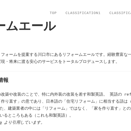
TOP
CLASSIFICATION1
CLASSIFIC
ームエール
リフォームを提案する川口市にあるリフォームエールです。経験豊富な
実現・将来に渡る安心のサービスをトータルプロデュースします。
情報
改築や改装のことで、特に内外装の改装を差す和製英語。 英語の ref
作り直す」の意であり、日本語の「住宅リフォーム」に相当する語は ren
ある。また、建築業者の中には「リフォーム」ではなく、「家を作り直す」と
としているところもある（これも和製英語）。
a
より引用しています。