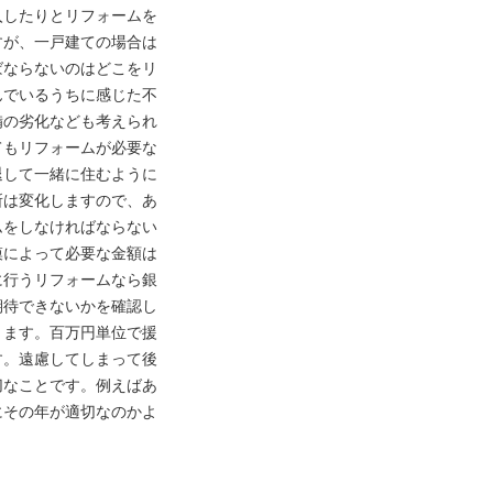
入したりとリフォームを
すが、一戸建ての場合は
ばならないのはどこをリ
んでいるうちに感じた不
備の劣化なども考えられ
てもリフォームが必要な
退して一緒に住むように
所は変化しますので、あ
ムをしなければならない
模によって必要な金額は
に行うリフォームなら銀
期待できないかを確認し
ります。百万円単位で援
す。遠慮してしまって後
切なことです。例えばあ
にその年が適切なのかよ