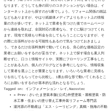
なります。どうしても身の回りのコネクションがない場合は、イ
ンターネット上から探すのが1番でしょう。リフォーム関係の雑誌
などもありますが、やはり紙媒体メディアよりもネット上の情報
量の方が多いです。ネット上で業者を見つけた後でホームページ
から連絡を取れば、全国対応の業者なら、すぐに駆けつけてくれ
ます。現地で見積もり料金を出してもらうことになりますが、そ
の際に出張料がかかる可能性もあるので気をつけておきましょ
う。できるだけ出張料無料で動いてくれる、良心的な価格設定の
業者にお願いをするのが妥当です。ネット上で探す場合も素人判
断せずに、口コミ情報サイトや、実際にフローリング工事をした
ことがある人の、個人のブログなどを参考にしながら、情報収集
して業者を選ぶことが重要となります。いろいろな業者に見積も
りを出してもらってから比較し、1番お得な形で動いてくれるとこ
ろにお願いをするのが基本的な流れとなるでしょう。
Tagged on:
インフォメーション・レイ
,Naosstec
« Prev：さいたま塗装本舗(公式)外壁塗装・屋根塗装・防
水工事・住まいの塗り替え工事外装リフォーム専門店
湯河原の不動産は「エス・シーリビング」真鶴・熱海の不動