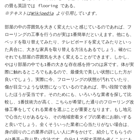
の畳も英語では flooring である。
※テキストは
Wikipedia
より引用しています。
部屋の中の雰囲気を大きく変えたいと感じているのであれば、フ
ローリングの工事を行うのが実は1番簡単だといえます。他にも、
ベッドを取り替えてみたり、テレビボードを変えてみたりといっ
た具合に、大きな家具を取り替える方法もあるでしょう。確かに
それでも部屋の雰囲気を大きく変えることができます。しかし、
やはり部屋の中でも1番の大きな存在感を持つのは床です。体が実
際に触れるところでもあるので、最優先で美しい状態にした方が
良いでしょう。実際に今、フローリングの状態が汚れていたり、
傷が目立つような状態になっているのであれば、早い段階で改善
したほうが妥当です。そのためにも、いろいろな業者を探して比
較し、1番技術力が高く、こちらが希望した通りのフローリング改
修工事をしてくれる業者を選ぶことが重要となります。もし地元
で心当たりがあるなら、その地域密着タイプの業者にお願いする
と良いでしょう。全くそういった業者に心当たりがない場合は、
身の回りのこの業界の詳しい人に声をかけて、紹介してもらうの
が1番手っ取り早い方法です。自分1人で探す手間を省くことにも