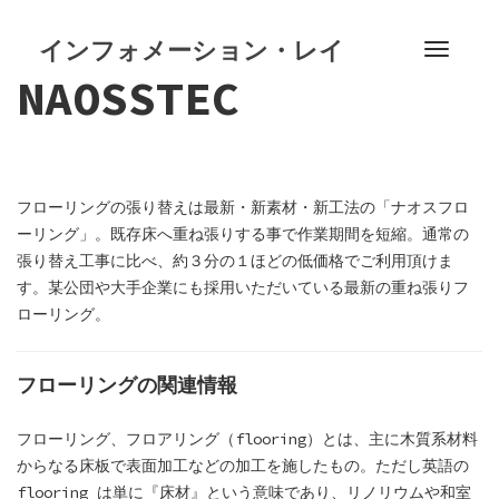
S
k
インフォメーション・レイ
T
i
NAOSSTEC
o
p
g
t
g
o
l
c
e
o
フローリングの張り替えは最新・新素材・新工法の「ナオスフロ
n
n
ーリング」。既存床へ重ね張りする事で作業期間を短縮。通常の
a
t
張り替え工事に比べ、約３分の１ほどの低価格でご利用頂けま
v
e
す。某公団や大手企業にも採用いただいている最新の重ね張りフ
i
n
ローリング。
g
t
a
t
フローリングの関連情報
i
o
フローリング、フロアリング（flooring）とは、主に木質系材料
n
からなる床板で表面加工などの加工を施したもの。ただし英語の
flooring は単に『床材』という意味であり、リノリウムや和室